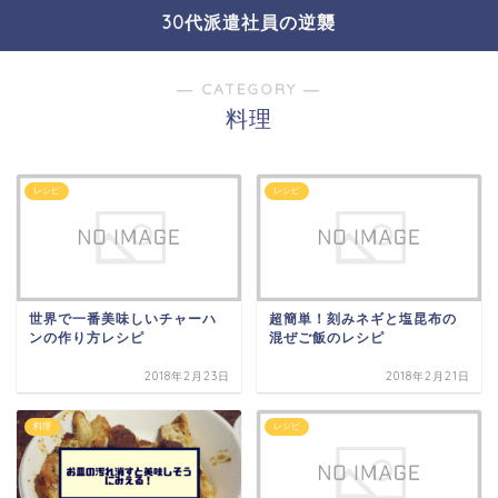
30代派遣社員の逆襲
― CATEGORY ―
料理
レシピ
レシピ
世界で一番美味しいチャーハ
超簡単！刻みネギと塩昆布の
ンの作り方レシピ
混ぜご飯のレシピ
2018年2月23日
2018年2月21日
料理
レシピ