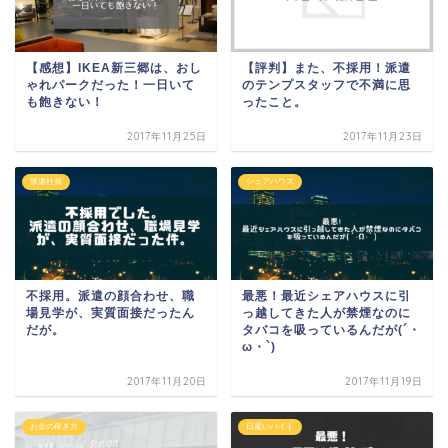
【感想】IKEA新三郷は、おし
【評判】また、不採用！派遣
ゃれパークだった！一日いて
のテンプスタッフで不満に思
も飽きない！
ったこと。
2017年11月25日
2017年11月23日
派遣社員
シェアハウス
不採用。派遣の顔合わせ、職
最悪！最近シェアハウスに引
場見学が、実質面接だったん
っ越してきた人が禁煙なのに
だが。
タバコを吸っているんだが(´・
ω・`)
2017年11月20日
2017年11月19日
お金の稼ぎ方
日雇いバイト