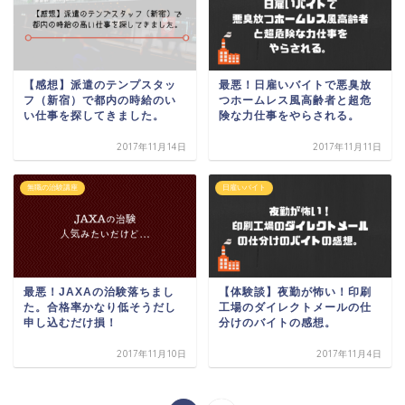
【感想】派遣のテンプスタッ
最悪！日雇いバイトで悪臭放
フ（新宿）で都内の時給のい
つホームレス風高齢者と超危
い仕事を探してきました。
険な力仕事をやらされる。
2017年11月14日
2017年11月11日
無職の治験講座
日雇いバイト
最悪！JAXAの治験落ちまし
【体験談】夜勤が怖い！印刷
た。合格率かなり低そうだし
工場のダイレクトメールの仕
申し込むだけ損！
分けのバイトの感想。
2017年11月10日
2017年11月4日