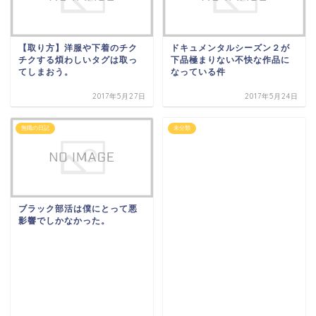
【取り方】洋服や下着のチク
ドキュメンタルシーズン２が
チクする煩わしいタグは取っ
下品極まりない不快な作品に
てしまおう。
なっている件
2017年5月27日
2017年5月24日
無職の日記
未分類
ブラック部活は僕にとって悪
影響でしかなかった。