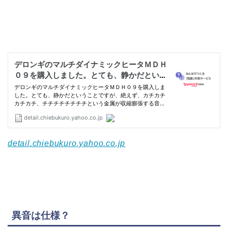
detail.chiebukuro.yahoo.co.jp
異音は仕様？