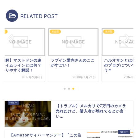
RELATED POST
類
未分類
未分類
図解】マストドンの連
ラブイン愛内さんのここ
ハルオサンとは何者
タイムラインとは何？
がすごい！
のブログについてど
かりやすく解説！
う？
2017年5月6日
2018年2月21日
2016年12
【トラブル】メルカリで7万円のカメラ
売れたけど、購入者が壊れてるとか言
い...
【Amazonサイバーマンデー】「この注