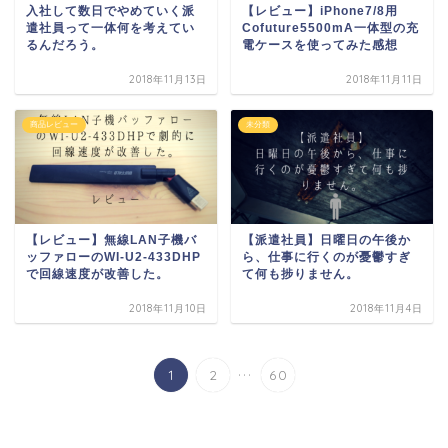
入社して数日でやめていく派
【レビュー】iPhone7/8用
遣社員って一体何を考えてい
Cofuture5500mA一体型の充
るんだろう。
電ケースを使ってみた感想
2018年11月13日
2018年11月11日
商品レビュー
未分類
【レビュー】無線LAN子機バ
【派遣社員】日曜日の午後か
ッファローのWI-U2-433DHP
ら、仕事に行くのが憂鬱すぎ
で回線速度が改善した。
て何も捗りません。
2018年11月10日
2018年11月4日
...
1
2
60