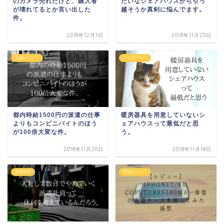
のカメラ売れたけど、購入者
たいなシェアハウスから引っ
が壊れてるとか言い出した
越そうか真剣に悩んでます。
件。
2018年12月1日
2018年11月25日
日雇いバイト
シェアハウス
都内時給1500円の派遣の仕事
暖房器具を用意していないシ
よりもコンビニバイトのほう
ェアハウスって最低だと思
が100倍大変な件。
う。
2018年11月20日
2018年11月18日
派遣社員
商品レビュー