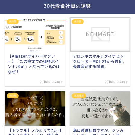
30代派遣社員の逆襲
未分類
未分類
【Amazonサイバーマンデ
デロンギのマルチダイナミッ
ー】「この注文での獲得ポイ
クヒーターMDH09から異音、
ント: 0pt」となっているのは
金属音がする問題。
なぜ？
2018年12月8日
2018年12月8日
未分類
派遣社員
【トラブル】メルカリで7万円
底辺派遣社員ですが、クソみ