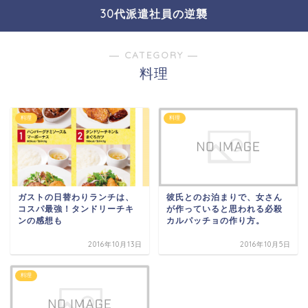
30代派遣社員の逆襲
― CATEGORY ―
料理
料理
料理
ガストの日替わりランチは、
彼氏とのお泊まりで、女さん
コスパ最強！タンドリーチキ
が作っていると思われる必殺
ンの感想も
カルパッチョの作り方。
2016年10月13日
2016年10月5日
料理