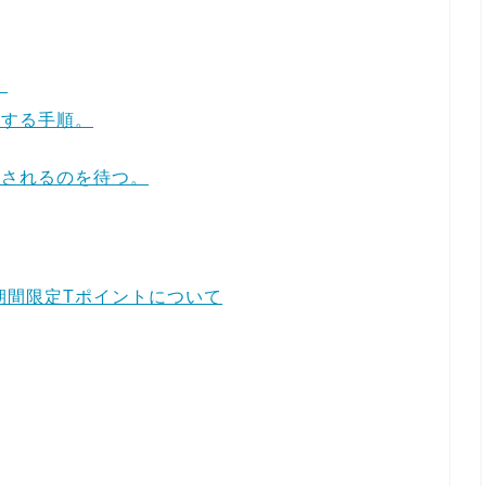
。
手する手順。
催されるのを待つ。
期間限定Tポイントについて