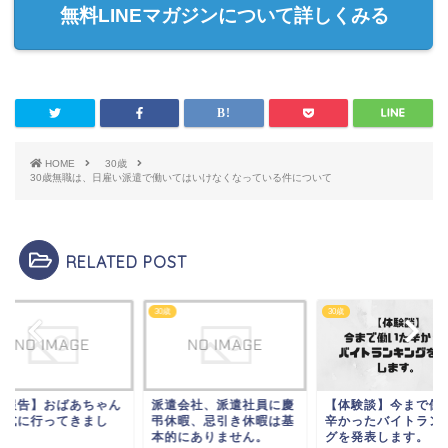
無料LINEマガジンについて詳しくみる
HOME
30歳
30歳無職は、日雇い派遣で働いてはいけなくなっている件について
RELATED POST
30歳
30歳
遣会社、派遣社員に慶
【体験談】今まで働いた
【ご報告】おばあち
休暇、忌引き休暇は基
辛かったバイトランキン
の葬式に行ってきま
的にありません。
グを発表します。
た。