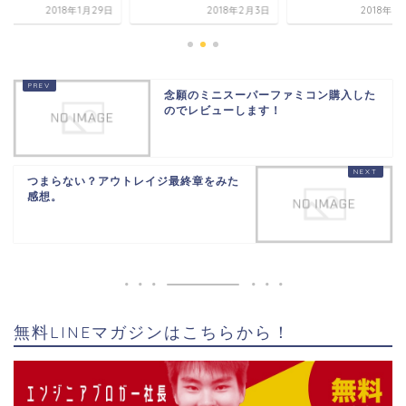
2018年2月3日
2018年9月16日
2018年1
念願のミニスーパーファミコン購入した
のでレビューします！
つまらない？アウトレイジ最終章をみた
感想。
無料LINEマガジンはこちらから！