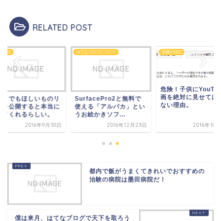
RELATED POST
の日記
はてなブログについて
無職の日記
危険！子供にYouTu
画を絶対に見せては
ートでもほしいものリ
SurfacePro2と無料で
ない理由。
トを公開すると本当に
使える「アルパカ」とい
ってくれるらしい。
うお絵かきソフ...
2016年9月30日
2016年12月23日
2016年10
都内で飯がうまくてきれいでおすすめの
治験の病院は墨田病院だ！
僕は来月、はてなブログで天下を取ろう