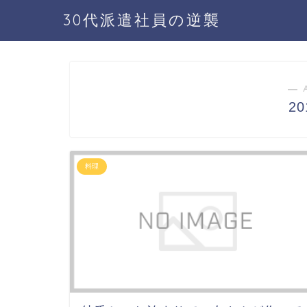
30代派遣社員の逆襲
― 
2
料理