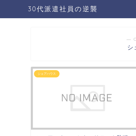
30代派遣社員の逆襲
― 
シ
シェアハウス