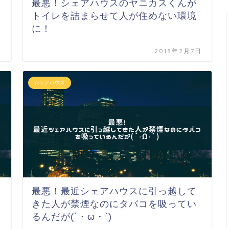
最悪！シェアハウスのヤニカスくんが
トイレを詰まらせて人が住めない環境
に！
日
2018年2月7日
シェアハウス
最悪！最近シェアハウスに引っ越して
きた人が禁煙なのにタバコを吸ってい
るんだが(´・ω・`)