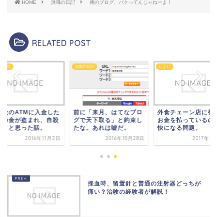
HOME
無職の日記
俺のブログ、パクってんじゃねーよ！
RELATED POST
の日記
無職の日記
レシピ
ラ金のATMに入金した
前に「来月、はてなブロ
外食チェーン店に行
ずの金が盗まれ、自殺
グで天下取る」と約束し
お金を払っているの
ようと思った話。
たな。あれは嘘だ。
快になる問題。
2016年11月2日
2016年10月28日
2017年1
採血時、留置針と普通の注射器どっちが
痛い？治験の経験者が解説！