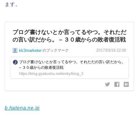
ます。
b.hatena.ne.jp