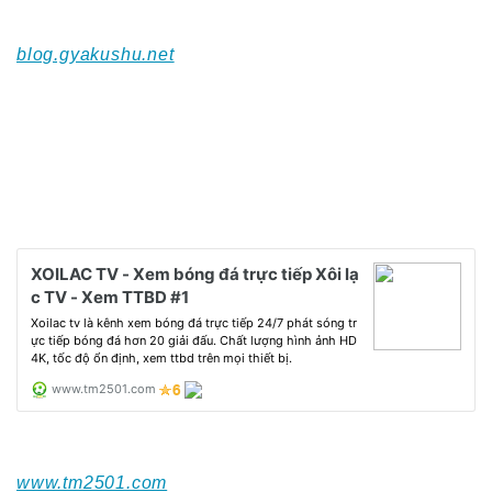
blog.gyakushu.net
www.tm2501.com