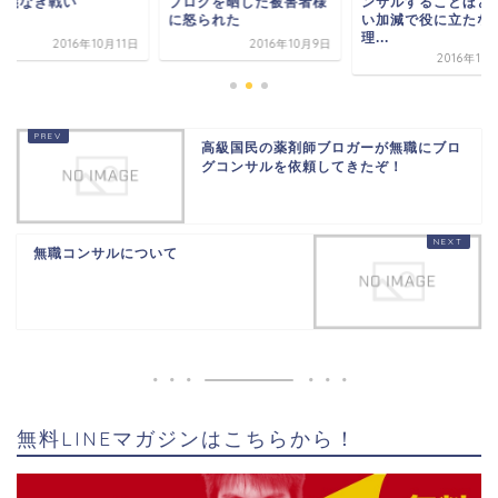
仁義なき戦い
ブログを晒した被害者様
ンサルすることほど
に怒られた
い加減で役に立たな
理...
2016年10月11日
2016年10月9日
2016年10
高級国民の薬剤師ブロガーが無職にブロ
グコンサルを依頼してきたぞ！
無職コンサルについて
無料LINEマガジンはこちらから！