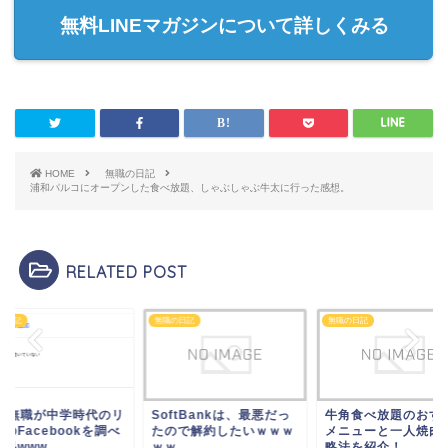
無料LINEマガジンについて詳しくみる
HOME
無職の日記
浦和パルコにオープンした食べ放題、しゃぶしゃぶ牛太に行った感想。
RELATED POST
の日記
無職の日記
無職の日記
0歳無職が中学時代のリ
SoftBankは、最悪だっ
牛角食べ放題のおす
のFacebookを調べ
たので解約したいｗｗｗ
メニューと一人焼肉
結果www
ｗｗ
略法を紹介！