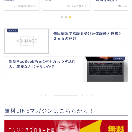
2016年10月17日
2017年3月11日
2016年1
墨田病院で治験を受けた体験談と感想と
２ｃｈの評判
新型MacBookProに何十万もつぎ込む
人、馬鹿なんじゃないか？
無料LINEマガジンはこちらから！