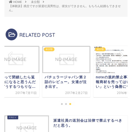
HOME
未分類
【体験談】残念ですが派遣社員男性は、彼女ができません。もちろん結婚もできませ
ん。
RELATED POST
類
未分類
未分類
ALUって閉鎖したら返
バチェラージャパン第２
noteの規約禁止事項
騒動になると思うんだ
話のレビュー。女達が泣
報商材を売ってはい
どどうするつもりな...
き出す。
い」という偽善につ..
2017年7月11日
2017年2月27日
2016年1
派遣社員の送別会は法律で禁止するべき
だと思う。